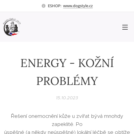
ESHOP:
www.dogstyle.cz
ENERGY - KOŽNÍ
PROBLÉMY
15.10.2023
Řešení onemocnění kůže u zvířat bývá mnohdy
zapeklité. Po
úspěšné (a někdy neúspěšné) lokální léčbě se obtíže