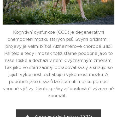
Kognitivní dysfunkce (CCD) je degenerativní
onemocnění mozku starých psů. Svými příčinami i
projevy je velmi blízká Alzheimerově chorobě u lidí.
Psí tělo a tedy i mozek totiž stárne podobně jako to
naše lidské a dochází v něm k významným změnám.
Tak jako ve stáří začínají ochabovat svaly a snižuje se
jejich výkonnost, ochabuje i výkonnost mozku. A
podobně jako u svalů lze stárnutí mozku pomocí
vhodné výživy, životosprávy a "posilování" významně
zpomalit.
Kognitivní dysfunkce (CCD)